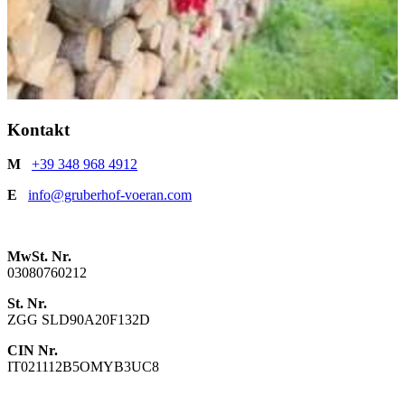
Kontakt
M
+39 348 968 4912
E
info@gruberhof-voeran.com
MwSt. Nr.
03080760212
St. Nr.
ZGG SLD90A20F132D
CIN Nr.
IT021112B5OMYB3UC8